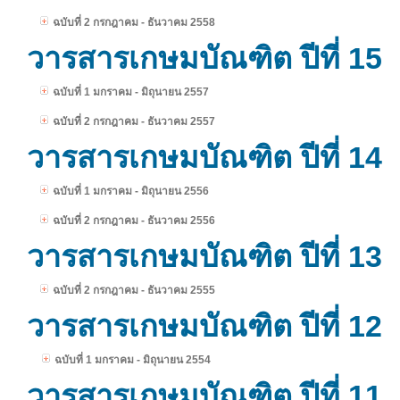
ฉบับที่ 2 กรกฎาคม - ธันวาคม 2558
วารสารเกษมบัณฑิต ปีที่ 15
ฉบับที่ 1 มกราคม - มิถุนายน 2557
ฉบับที่ 2 กรกฎาคม - ธันวาคม 2557
วารสารเกษมบัณฑิต ปีที่ 14
ฉบับที่ 1 มกราคม - มิถุนายน 2556
ฉบับที่ 2 กรกฎาคม - ธันวาคม 2556
วารสารเกษมบัณฑิต ปีที่ 13
ฉบับที่ 2 กรกฎาคม - ธันวาคม 2555
วารสารเกษมบัณฑิต ปีที่ 12
ฉบับที่ 1 มกราคม - มิถุนายน 2554
วารสารเกษมบัณฑิต ปีที่ 11